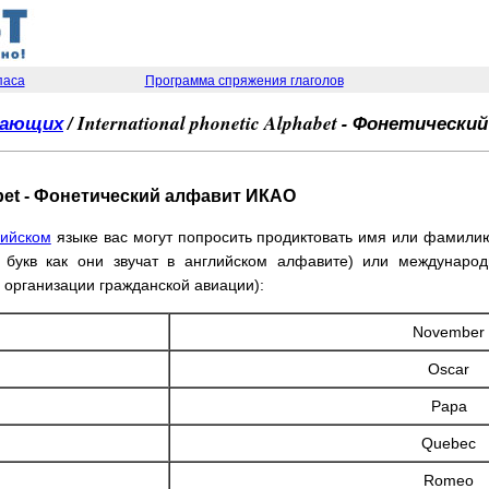
паса
Программа спряжения глаголов
нающих
/ International phonetic Alphabet - Фонетичес
habet - Фонетический алфавит ИКАО
лийском
языке вас могут попросить продиктовать имя или фамилию
 букв как они звучат в английском алфавите) или междунаро
организации гражданской авиации):
November
Oscar
Papa
Quebec
Romeo