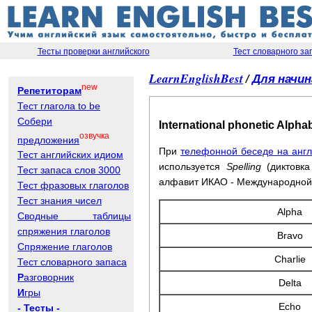
Тесты проверки английского
Тест словарного за
LearnEnglishBest
/
Для начи
new
Репетиторам
Тест глагола to be
Собери
International phonetic Alp
озвучка
предложения
При
телефонной беседе на анг
Тест английских идиом
используется
Spelling
(диктовка
Тест запаса слов 3000
алфавит ИКАО - Международной 
Тест фразовых глаголов
Тест знания чисел
Alpha
Сводные таблицы
спряжения глаголов
Bravo
Спряжение глаголов
Charlie
Тест словарного запаса
Р
азговорник
Delta
И
гры
Echo
- Тесты -