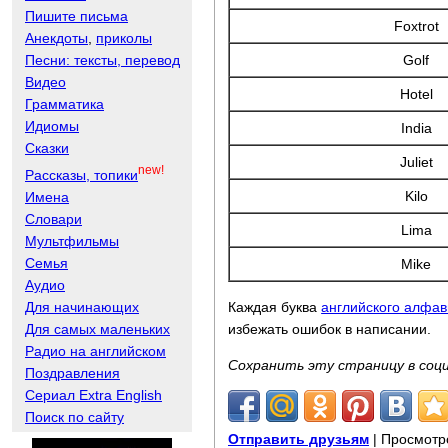
Пишите письма
Foxtrot
Анекдоты
,
приколы
Песни: тексты, перевод
Golf
Видео
Hotel
Грамматика
Идиомы
India
Сказки
Juliet
new!
Рассказы, топики
Kilo
Имена
Словари
Lima
Мультфильмы
Семья
Mike
Аудио
Для начинающих
Каждая буква
английского алфав
Для самых маленьких
избежать ошибок в написании.
Радио на английском
Сохранить эту страницу в соц
Поздравления
Сериал Extra English
Поиск по сайту
Отправить друзьям
| Просмотр