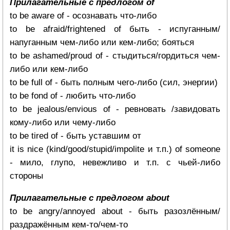
Прилагательные с предлогом of
to be aware of - осознавать что-либо
to be afraid/frightened of быть - испуганным/
напуганным чем-либо или кем-либо; бояться
to be ashamed/proud of - стыдиться/гордиться чем-
либо или кем-либо
to be full of - быть полным чего-либо (сил, энергии)
to be fond of - любить что-либо
to be jealous/envious of - ревновать /завидовать
кому-либо или чему-либо
to be tired of - быть уставшим от
it is nice (kind/good/stupid/impolite и т.п.) of someone
- мило, глупо, невежливо и т.п. с чьей-либо
стороны
Прилагательные с предлогом about
to be angry/annoyed about - быть разозлённым/
раздражённым кем-то/чем-то