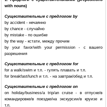
with nouns)
Существительные с предлогом by
by accident - нечаянно
by chance - случайно
by mistake - по ошибке
by the way - кстати, между прочим
by your favor/with your permission - с вашего
разрешения
Существительные с предлогом for
for a walk/swim и т.п. - гулять плавать и т.п.
for breakfast/lunch и т.п. - на завтрак/обед и т.п.
Существительные с предлогом on
on holiday/business/a trip/an cruise - в отпуске/в
командировке/в поездке/на экскурсии/в круизе и
т.п.