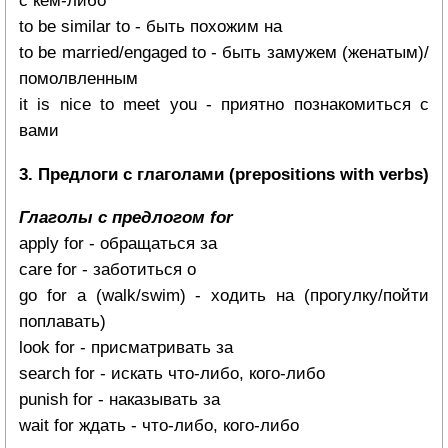
с кем-либо
to be similar to - быть похожим на
to be married/engaged to - быть замужем (женатым)/
помолвленным
it is nice to meet you - приятно познакомиться с
вами
3. Предлоги с глаголами (prepositions with verbs)
Глаголы с предлогом for
apply for - обращаться за
care for - заботиться о
go for a (walk/swim) - ходить на (прогулку/пойти
поплавать)
look for - присматривать за
search for - искать что-либо, кого-либо
punish for - наказывать за
wait for ждать - что-либо, кого-либо