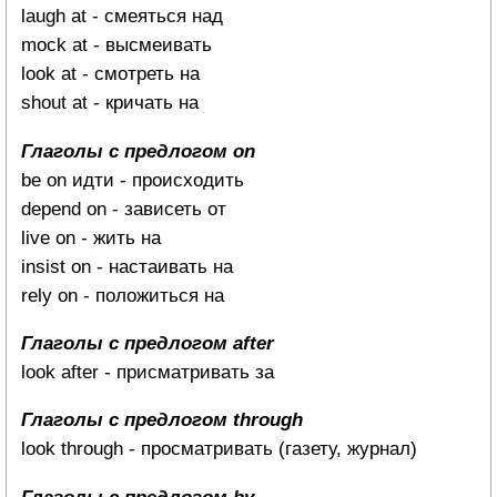
laugh at - смеяться над
mock at - высмеивать
look at - смотреть на
shout at - кричать на
Глаголы с предлогом on
be on идти - происходить
depend on - зависеть от
live on - жить на
insist on - настаивать на
rely on - положиться на
Глаголы с предлогом after
look after - присматривать за
Глаголы с предлогом through
look through - просматривать (газету, журнал)
Глаголы с предлогом by