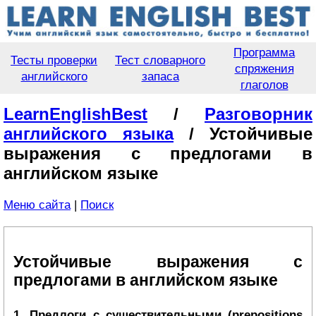
Программа
Тесты проверки
Тест словарного
спряжения
английского
запаса
глаголов
LearnEnglishBest
/
Разговорник
английского языка
/ Устойчивые
выражения с предлогами в
английском языке
Меню сайта
|
Поиск
Устойчивые выражения с
предлогами в английском языке
1. Предлоги с существительными (prepositions