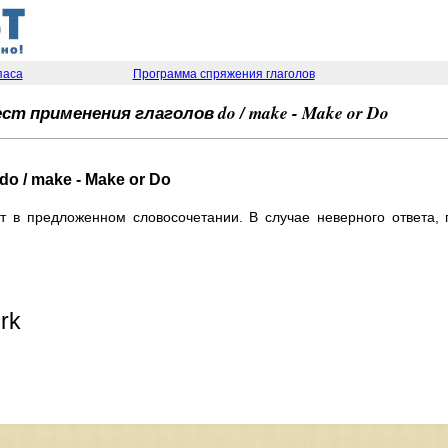
паса
Программа спряжения глаголов
ест применения глаголов do / make - Make or Do
o / make - Make or Do
т в предложенном словосочетании. В случае неверного ответа,
rk