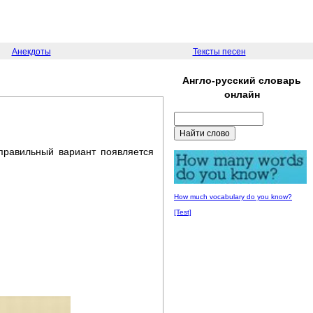
Анекдоты
Тексты песен
Англо-русский словарь
онлайн
 правильный вариант появляется
How much vocabulary do you know?
[Test]