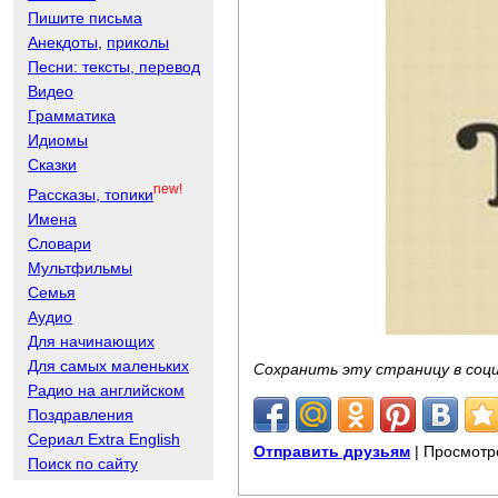
Пишите письма
Анекдоты
,
приколы
Песни: тексты, перевод
Видео
Грамматика
Идиомы
Сказки
new!
Рассказы, топики
Имена
Словари
Мультфильмы
Семья
Аудио
Для начинающих
Для самых маленьких
Сохранить эту страницу в соц
Радио на английском
Поздравления
Сериал Extra English
Отправить друзьям
| Просмотр
Поиск по сайту