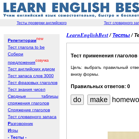
Тесты проверки английского
Тест словарного за
LearnEnglishBest
/
Тесты
/ Т
new
Репетиторам
Тест глагола to be
Собери
Тест применения глаголов d
озвучка
предложения
Цель: выбрать правильный отве
Тест английских идиом
внизу формы.
Тест запаса слов 3000
Тест фразовых глаголов
Правильных ответов:
0
Тест знания чисел
Сводные таблицы
homewo
спряжения глаголов
Спряжение глаголов
Тест словарного запаса
Р
азговорник
И
гры
- Тесты -