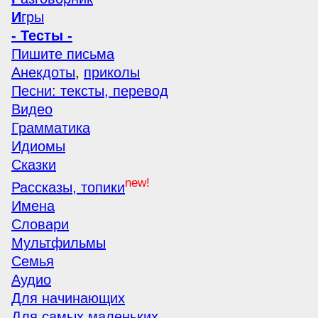
И
гры
- Тесты -
Пишите письма
Анекдоты
,
приколы
Песни: тексты, перевод
Видео
Грамматика
Идиомы
Сказки
new!
Рассказы, топики
Имена
Словари
Мультфильмы
Семья
Аудио
Для начинающих
Для самых маленьких