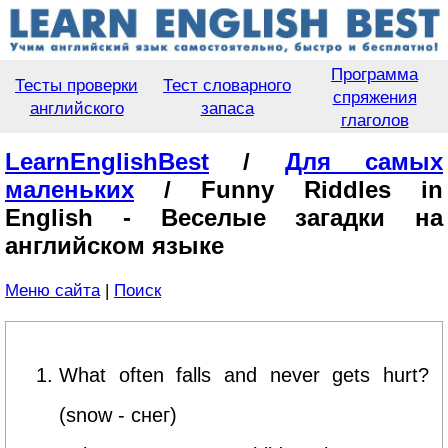
Программа
Тесты проверки
Тест словарного
спряжения
английского
запаса
глаголов
LearnEnglishBest
/
Для самых
маленьких
/ Funny Riddles in
English - Веселые загадки на
английском языке
Меню сайта
|
Поиск
What often falls and never gets hurt?
(snow - снег)