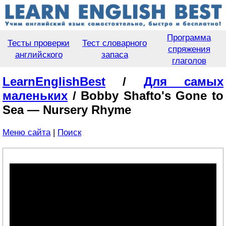
Программа
Тесты проверки
Тест словарного
спряжения
английского
запаса
глаголов
LearnEnglishBest
/
Для самых
маленьких
/ Bobby Shafto's Gone to
Sea — Nursery Rhyme
Меню сайта
|
Поиск