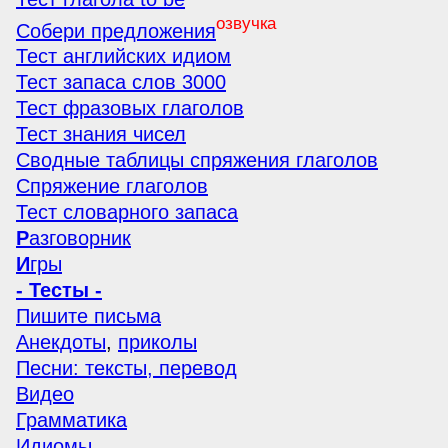
озвучка
Собери предложения
Тест английских идиом
Тест запаса слов 3000
Тест фразовых глаголов
Тест знания чисел
Сводные таблицы спряжения глаголов
Спряжение глаголов
Тест словарного запаса
Р
азговорник
И
гры
- Тесты -
Пишите письма
Анекдоты
,
приколы
Песни: тексты, перевод
Видео
Грамматика
Идиомы